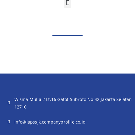
Wisma Mulia 2 Lt.16 Gatot Subroto No.42 Jakarta Selatan
12710
info@lapssjk.companyprofile.co.id