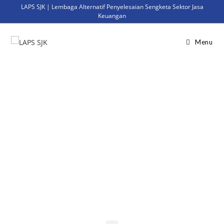
LAPS SJK | Lembaga Alternatif Penyelesaian Sengketa Sektor Jasa
Keuangan
Menu