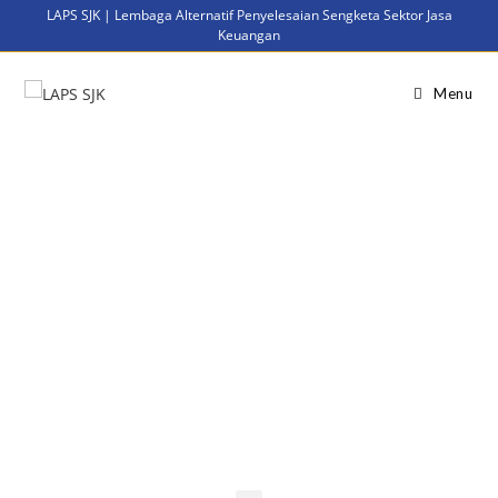
LAPS SJK | Lembaga Alternatif Penyelesaian Sengketa Sektor Jasa
Keuangan
Menu