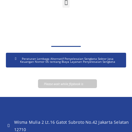
Peraturan Lembaga Alternatif Penyelesaian Sengketa Sektor Jasa
Keuangan Nomor 06 tentang Biaya Layanan Penyelesaian Sengketa
Please wait while flipbook is
loading. For more related info,
FAQs and issues please refer to
DearFlip WordPress Flipbook
Plugin Help
documentation.
Wisma Mulia 2 Lt.16 Gatot Subroto No.42 Jakarta Selatan
12710