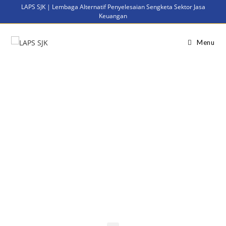
LAPS SJK | Lembaga Alternatif Penyelesaian Sengketa Sektor Jasa
Keuangan
Menu