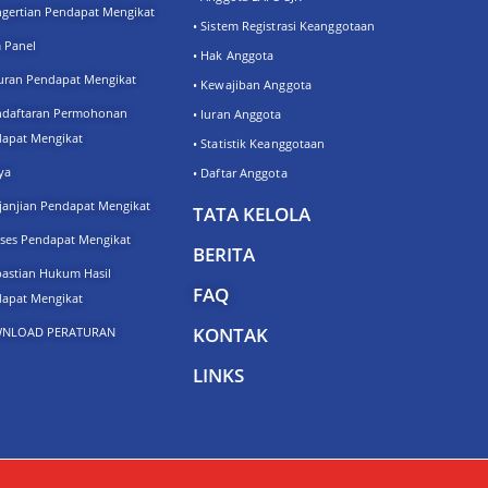
ngertian Pendapat Mengikat
• Sistem Registrasi Keanggotaan
m Panel
• Hak Anggota
luran Pendapat Mengikat
• Kewajiban Anggota
ndaftaran Permohonan
• Iuran Anggota
apat Mengikat
• Statistik Keanggotaan
ya
• Daftar Anggota
rjanjian Pendapat Mengikat
TATA KELOLA
oses Pendapat Mengikat
BERITA
pastian Hukum Hasil
FAQ
apat Mengikat
KONTAK
NLOAD PERATURAN
LINKS