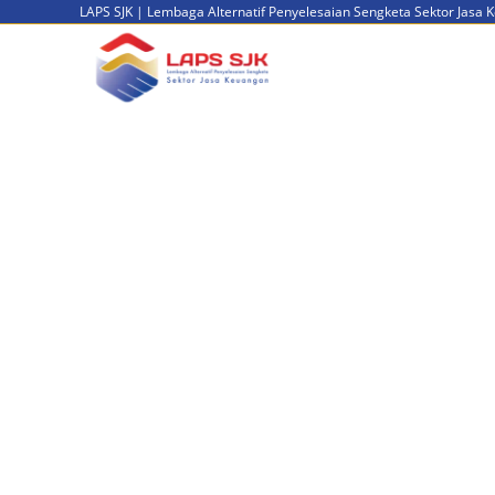
LAPS SJK | Lembaga Alternatif Penyelesaian Sengketa Sektor Jasa