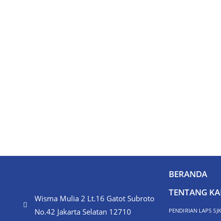
BERANDA
TENTANG KA
Wisma Mulia 2 Lt.16 Gatot Subroto
No.42 Jakarta Selatan 12710
PENDIRIAN LAPS SJ