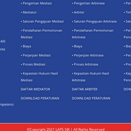
• Pengertian Mediasi
• Pengertian Arbitrase
• Pe
• Mediator
• Arbiter
• Ti
• Saluran Pengajuan Mediasi
• Saluran Pengajuan Arbitrase
• Sa
• Pendaftaran Permohonan
• Pendaftaran Permohonan
• Pe
Mediasi
Arbitrase
Pend
ASI
• Biaya
• Biaya
• Bia
ota
• Perjanjian Mediasi
• Perjanjian Arbitrase
• Pe
• Proses Mediasi
• Proses Arbitrase
• Pr
• Kepastian Hukum Hasil
• Kepastian Hukum Hasil
• Ke
Mediasi
Arbitrase
Pend
DAFTAR MEDIATOR
DAFTAR ARBITER
DOW
DOWNLOAD PERATURAN
DOWNLOAD PERATURAN
mpetensi
©Copyright 2021 LAPS SJK | All Rights Reserved