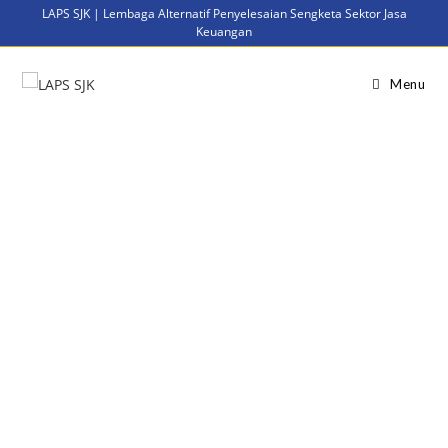
LAPS SJK | Lembaga Alternatif Penyelesaian Sengketa Sektor Jasa
Keuangan
Menu