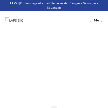
LAPS SJK | Lembaga Alternatif Penyelesaian Sengketa Sektor Jasa
Keuangan
Menu