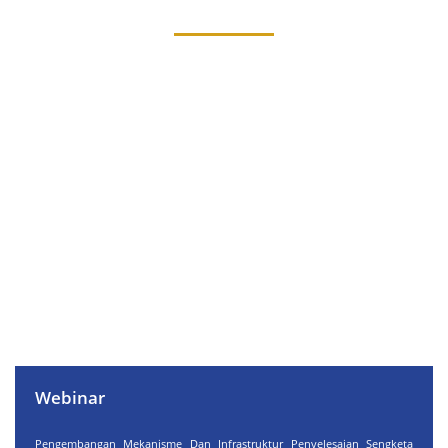
Webinar
Pengembangan Mekanisme Dan Infrastruktur Penyelesaian Sengketa