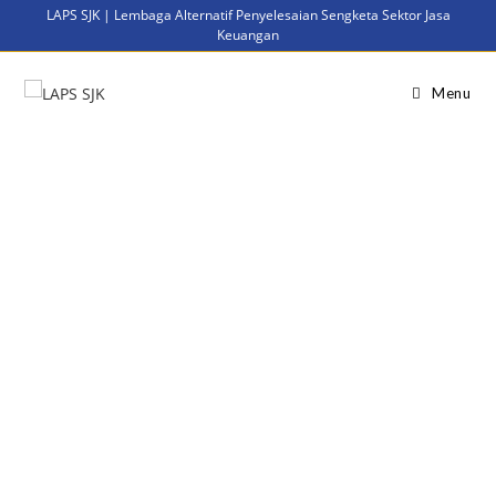
LAPS SJK | Lembaga Alternatif Penyelesaian Sengketa Sektor Jasa
Keuangan
Menu