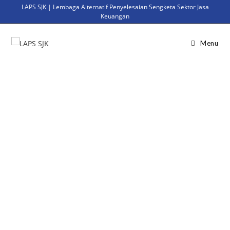
LAPS SJK | Lembaga Alternatif Penyelesaian Sengketa Sektor Jasa
Keuangan
Menu