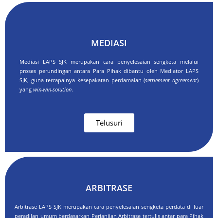
MEDIASI
Mediasi LAPS SJK merupakan cara penyelesaian sengketa melalui
proses perundingan antara Para Pihak dibantu oleh Mediator LAPS
SJK, guna tercapainya kesepakatan perdamaian (
settlement agreement
)
yang
win-win-solution
.
Telusuri
ARBITRASE
Arbitrase LAPS SJK merupakan cara penyelesaian sengketa perdata di luar
peradilan umum berdasarkan Perjanjian Arbitrase tertulis antar para Pihak