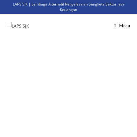
LAPS SJK | Lembaga Alternatif Penyelesaian Sengketa Sektor Jasa
Keuangan
Menu